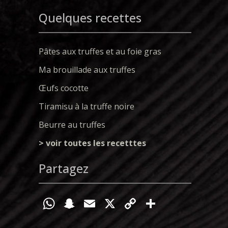
Quelques recettes
Pâtes aux truffes et au foie gras
Ma brouillade aux truffes
Œufs cocotte
Tiramisu à la truffe noire
Beurre au truffes
> voir toutes les recetttes
Partagez
W
S
E
X
C
P
h
n
m
o
ar