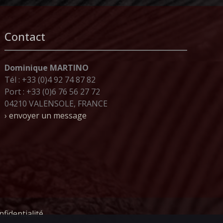
at
a
ai
p
ta
s
p
l
y
g
Contact
A
c
Li
er
p
h
n
p
at
k
Dominique MARTINO
Tél : +33 (0)4 92 74 87 82
Port : +33 (0)6 76 56 27 72
04210 VALENSOLE, FRANCE
› envoyer un message
nfidentialité