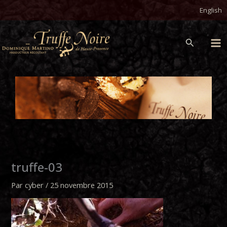
Aller
English
au
contenu
Recherch
truffe-03
Par
cyber
/
25 novembre 2015