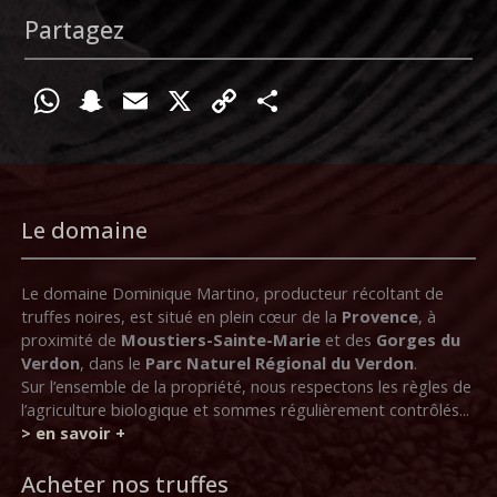
Partagez
W
S
E
X
C
P
h
n
m
o
ar
at
a
ai
p
ta
s
p
l
y
g
Le domaine
A
c
Li
er
p
h
n
Le domaine Dominique Martino, producteur récoltant de
p
at
k
truffes noires, est situé en plein cœur de la
Provence
, à
proximité de
Moustiers-Sainte-Marie
et des
Gorges du
Verdon
, dans le
Parc Naturel Régional du Verdon
.
Sur l’ensemble de la propriété, nous respectons les règles de
l’agriculture biologique et sommes régulièrement contrôlés...
> en savoir +
Acheter nos truffes